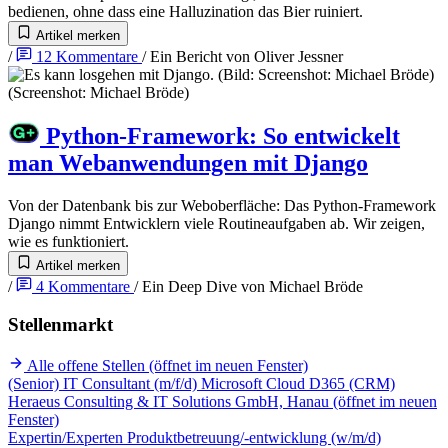
bedienen, ohne dass eine Halluzination das Bier ruiniert.
Artikel merken
/
12
Kommentare
/
Ein Bericht von
Oliver Jessner
Python-Framework
:
So entwickelt
man Webanwendungen mit Django
Von der Datenbank bis zur Weboberfläche: Das Python-Framework
Django nimmt Entwicklern viele Routineaufgaben ab. Wir zeigen,
wie es funktioniert.
Artikel merken
/
4
Kommentare
/
Ein Deep Dive von
Michael Bröde
Stellenmarkt
Alle offene Stellen
(öffnet im neuen Fenster)
(Senior) IT Consultant (m/f/d) Microsoft Cloud D365 (CRM)
Heraeus Consulting & IT Solutions GmbH, Hanau
(öffnet im neuen
Fenster)
Expertin/Experten Produktbetreuung/-entwicklung (w/m/d)