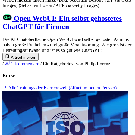
Open WebUI
:
Ein selbst gehostetes
ChatGPT für Firmen
Die KI-Chatoberfläche Open WebUI wird selbst gehostet. Admins
haben große Freiheiten - und große Verantwortung. Wie groß ist der
Betreuungsaufwand und ist es so gut wie ChatGPT?
Artikel merken
/
1
Kommentare
/
Ein Ratgebertext von
Philip Lorenz
Kurse
Alle Trainings der Karrierewelt
(öffnet im neuen Fenster)