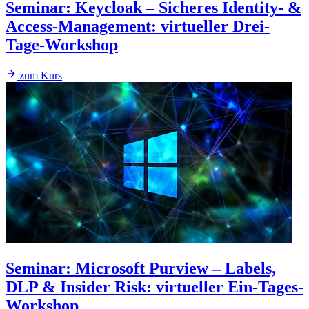
Seminar
:
Keycloak – Sicheres Identity- &
Access-Management: virtueller Drei-
Tage-Workshop
zum Kurs
Seminar
:
Microsoft Purview – Labels,
DLP & Insider Risk: virtueller Ein-Tages-
Workshop