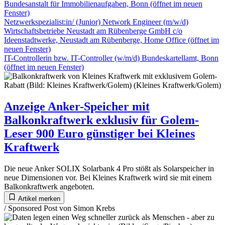
Bundesanstalt für Immobilienaufgaben, Bonn
(öffnet im neuen
Fenster)
Netzwerkspezialist:in/ (Junior) Network Engineer (m/w/d)
Wirtschaftsbetriebe Neustadt am Rübenberge GmbH c/o
Ideenstadtwerke, Neustadt am Rübenberge, Home Office
(öffnet im
neuen Fenster)
IT-Controllerin bzw. IT-Controller (w/m/d)
Bundeskartellamt, Bonn
(öffnet im neuen Fenster)
Anzeige
Anker-Speicher mit
Balkonkraftwerk exklusiv für Golem-
Leser 900 Euro günstiger bei Kleines
Kraftwerk
Die neue Anker SOLIX Solarbank 4 Pro stößt als Solarspeicher in
neue Dimensionen vor. Bei Kleines Kraftwerk wird sie mit einem
Balkonkraftwerk angeboten.
Artikel merken
/
Sponsored Post von Simon Krebs