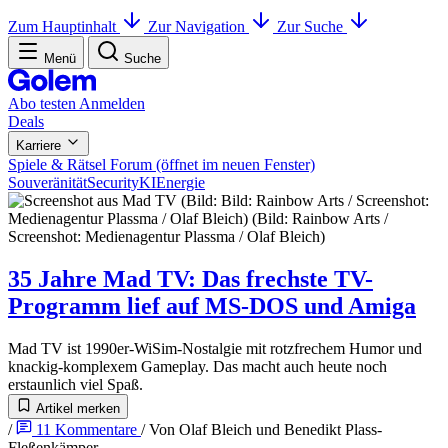
Zum Hauptinhalt
Zur Navigation
Zur Suche
Menü
Suche
Abo testen
Anmelden
Deals
Karriere
Spiele & Rätsel
Forum
(öffnet im neuen Fenster)
Souveränität
Security
KI
Energie
35 Jahre Mad TV
:
Das frechste TV-
Programm lief auf MS-DOS und Amiga
Mad TV ist 1990er-WiSim-Nostalgie mit rotzfrechem Humor und
knackig-komplexem Gameplay. Das macht auch heute noch
erstaunlich viel Spaß.
Artikel merken
/
11
Kommentare
/
Von
Olaf Bleich
und
Benedikt Plass-
Fleßenkämper